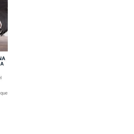
NA
DA
l
 que