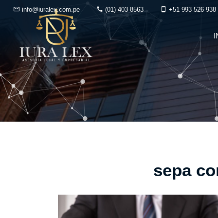
info@iuralex.com.pe
(01) 403-8563
+51 993 526 938
I
sepa co