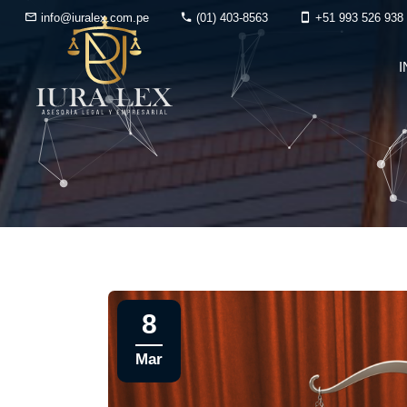
info@iuralex.com.pe
(01) 403-8563
+51 993 526 938
I
8
Mar