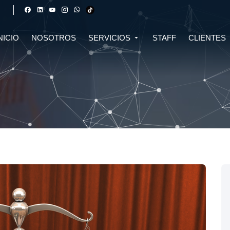
NICIO
NOSOTROS
SERVICIOS
STAFF
CLIENTES
DERECHO FINANCIERO Y
DERECHO TRIBUTARIO
CIVIL
CRIPTOMONEDAS
TRIBUTARIO
DERECHO CIVIL
DERECHO DE SALUD Y
BIOTECNOLOGÍA
INMOBILIARIO
DERECHO EMPRESARIAL Y
DERECHO DIGITAL E IA
CORPORATIVO
DERECHO LABORAL
DERECHO PENAL
DERECHO INMOBILIARIO
DERECHO MIGRATORIO
ASESORÍA EN DERECHO AMBIENTAL
ASESORÍA EN DERECHO