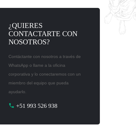
¿QUIERES
CONTACTARTE CON
NOSOTROS?
Contáctante con nosotros a través de
WhatsApp o llame a la oficina
corporativa y lo conectaremos con un
miembro del equipo que pueda
ayudarlo.
+51 993 526 938