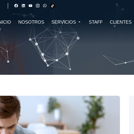
NICIO
NOSOTROS
SERVICIOS
STAFF
CLIENTES
DERECHO FINANCIERO Y
DERECHO TRIBUTARIO
CIVIL
CRIPTOMONEDAS
TRIBUTARIO
DERECHO CIVIL
DERECHO DE SALUD Y
BIOTECNOLOGÍA
INMOBILIARIO
DERECHO EMPRESARIAL Y
DERECHO DIGITAL E IA
CORPORATIVO
DERECHO LABORAL
DERECHO PENAL
DERECHO INMOBILIARIO
DERECHO MIGRATORIO
ASESORÍA EN DERECHO AMBIENTAL
ASESORÍA EN DERECHO