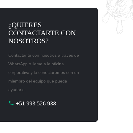
¿QUIERES
CONTACTARTE CON
NOSOTROS?
Contáctante con nosotros a través de
WhatsApp o llame a la oficina
corporativa y lo conectaremos con un
miembro del equipo que pueda
ayudarlo.
+51 993 526 938