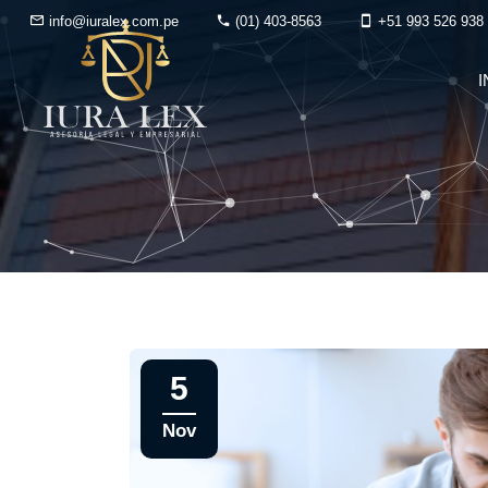
info@iuralex.com.pe
(01) 403-8563
+51 993 526 938
I
5
Nov