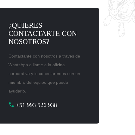
¿QUIERES
CONTACTARTE CON
NOSOTROS?
Contáctante con nosotros a través de
WhatsApp o llame a la oficina
corporativa y lo conectaremos con un
miembro del equipo que pueda
ayudarlo.
+51 993 526 938