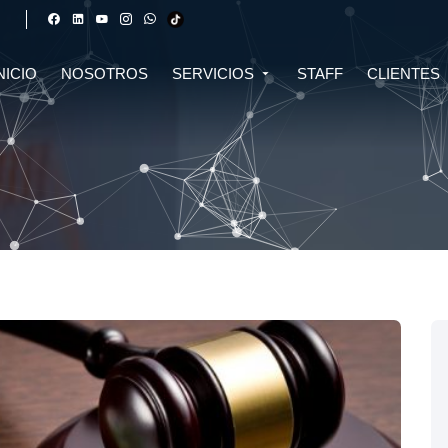
NICIO
NOSOTROS
SERVICIOS
STAFF
CLIENTES
DERECHO FINANCIERO Y
DERECHO TRIBUTARIO
CIVIL
CRIPTOMONEDAS
TRIBUTARIO
DERECHO CIVIL
DERECHO DE SALUD Y
BIOTECNOLOGÍA
INMOBILIARIO
DERECHO EMPRESARIAL Y
DERECHO DIGITAL E IA
CORPORATIVO
DERECHO LABORAL
DERECHO PENAL
DERECHO INMOBILIARIO
DERECHO MIGRATORIO
ASESORÍA EN DERECHO AMBIENTAL
ASESORÍA EN DERECHO