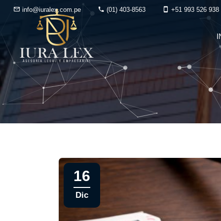
info@iuralex.com.pe
(01) 403-8563
+51 993 526 938
I
16
Dic