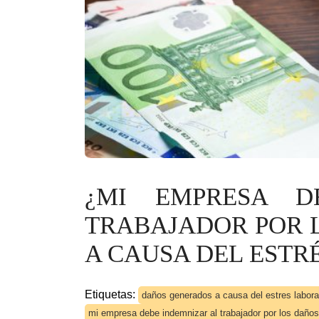
¿MI EMPRESA D
TRABAJADOR POR 
A CAUSA DEL ESTR
Etiquetas:
daños generados a causa del estres labora
mi empresa debe indemnizar al trabajador por los daños