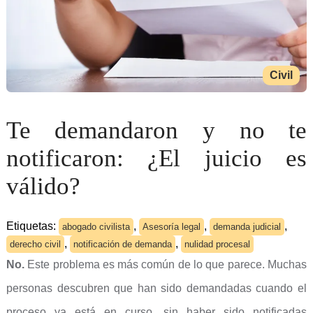
Civil
Te demandaron y no te
notificaron: ¿El juicio es
válido?
Etiquetas:
,
,
,
abogado civilista
Asesoría legal
demanda judicial
,
,
derecho civil
notificación de demanda
nulidad procesal
No.
Este problema es más común de lo que parece. Muchas
personas descubren que han sido demandadas cuando el
proceso ya está en curso, sin haber sido notificadas