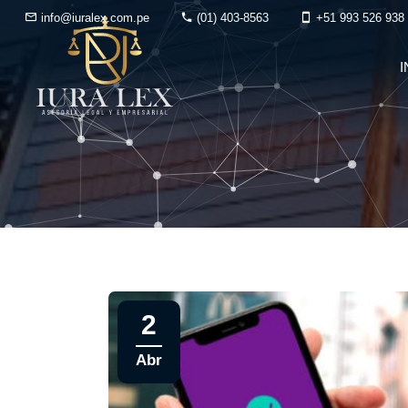
info@iuralex.com.pe
(01) 403-8563
+51 993 526 938
I
2
Abr