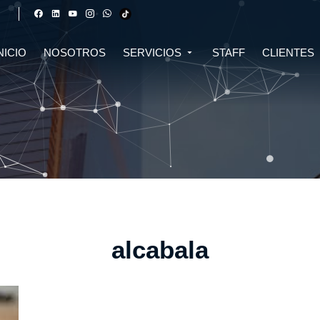
NICIO
NOSOTROS
SERVICIOS
STAFF
CLIENTES
DERECHO FINANCIERO Y
DERECHO TRIBUTARIO
CIVIL
CRIPTOMONEDAS
TRIBUTARIO
DERECHO CIVIL
DERECHO DE SALUD Y
BIOTECNOLOGÍA
INMOBILIARIO
DERECHO EMPRESARIAL Y
DERECHO DIGITAL E IA
CORPORATIVO
DERECHO LABORAL
DERECHO PENAL
alcabala
DERECHO INMOBILIARIO
DERECHO MIGRATORIO
ASESORÍA EN DERECHO AMBIENTAL
ASESORÍA EN DERECHO