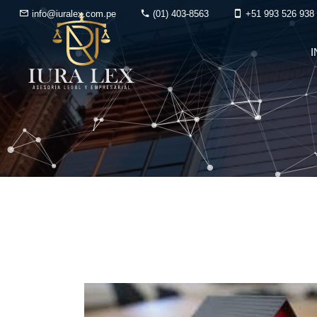
info@iuralex.com.pe
(01) 403-8563
+51 993 526 938
I