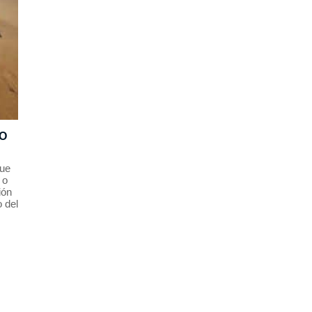
O
ue
 o
ión
 del