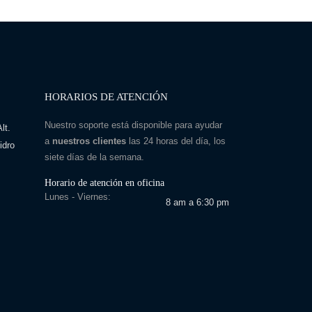
HORARIOS DE ATENCIÓN
Nuestro soporte está disponible para ayudar
lt.
a
nuestros clientes
las 24 horas del día, los
idro
siete días de la semana.
Horario de atención en oficina
Lunes - Viernes:
8 am a 6:30 pm