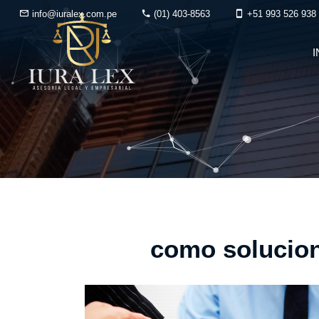
info@iuralex.com.pe
(01) 403-8563
+51 993 526 938
I
como solucion