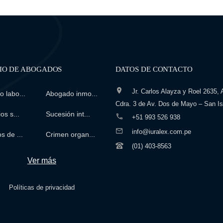
IO DE ABOGADOS
DATOS DE CONTACTO
Jr. Carlos Alayza y Roel 2635, A
 labo...
Abogado inmo...
Cdra. 3 de Av. Dos de Mayo – San Is
os s...
Sucesión int...
+51 993 526 938
info@iuralex.com.pe
s de ...
Crimen organ...
(01) 403-8563
Ver más
Políticas de privacidad