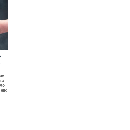
O
A
ue
nto
ato
ello