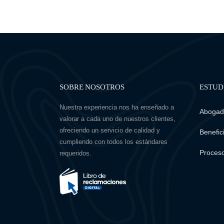
SOBRE NOSOTROS
ESTUD
Nuestra experiencia nos ha enseñado a
Abogado
valorar a cada uno de nuestros clientes,
ofreciendo un servicio de calidad y
Benefici
cumpliendo con todos los estándares
Proceso
requeridos.