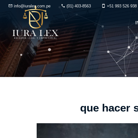
info@iuralex.com.pe
(01) 403-8563
+51 993 526 938
I
que hacer 