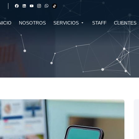
NICIO
NOSOTROS
SERVICIOS
STAFF
CLIENTES
DERECHO FINANCIERO Y
DERECHO TRIBUTARIO
CIVIL
CRIPTOMONEDAS
TRIBUTARIO
DERECHO CIVIL
DERECHO DE SALUD Y
BIOTECNOLOGÍA
INMOBILIARIO
DERECHO EMPRESARIAL Y
DERECHO DIGITAL E IA
CORPORATIVO
DERECHO LABORAL
DERECHO PENAL
DERECHO INMOBILIARIO
DERECHO MIGRATORIO
ASESORÍA EN DERECHO AMBIENTAL
ASESORÍA EN DERECHO