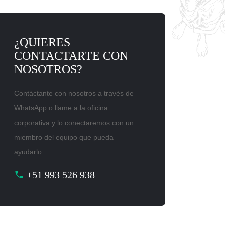
¿QUIERES
CONTACTARTE CON
NOSOTROS?
Contáctante con nosotros a través de
WhatsApp o llame a la oficina
corporativa y lo conectaremos con un
miembro del equipo que pueda
ayudarlo.
+51 993 526 938