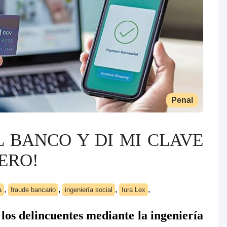
Penal
 BANCO Y DI MI CLAVE
ERO!
,
,
,
,
a
fraude bancario
ingeniería social
Iura Lex
os delincuentes mediante la ingeniería