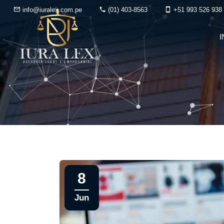
info@iuralex.com.pe
(01) 403-8563
+51 993 526 938
I
8
Jun