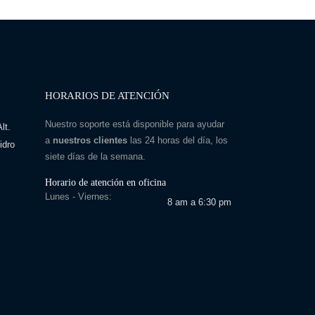
HORARIOS DE ATENCIÓN
Nuestro soporte está disponible para ayudar
lt.
a
nuestros clientes
las 24 horas del día, los
idro
siete días de la semana.
Horario de atención en oficina
Lunes - Viernes:
8 am a 6:30 pm