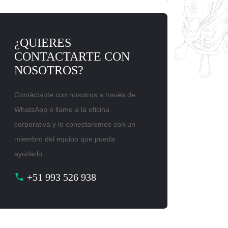
¿QUIERES
CONTACTARTE CON
NOSOTROS?
Contáctante con nosotros a través de
WhatsApp o llame a la oficina
corporativa y lo conectaremos con un
miembro del equipo que pueda
ayudarlo.
+51 993 526 938