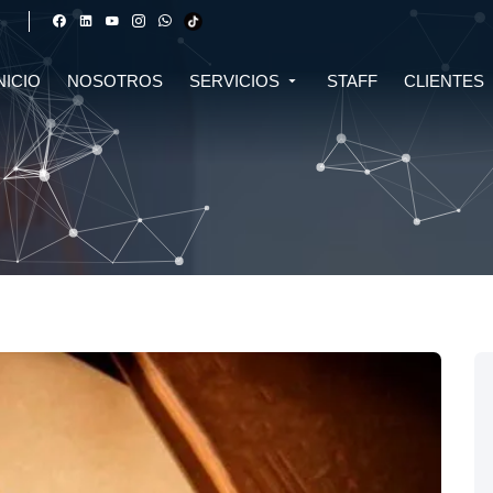
NICIO
NOSOTROS
SERVICIOS
STAFF
CLIENTES
DERECHO FINANCIERO Y
DERECHO TRIBUTARIO
CIVIL
CRIPTOMONEDAS
TRIBUTARIO
DERECHO CIVIL
DERECHO DE SALUD Y
BIOTECNOLOGÍA
INMOBILIARIO
DERECHO EMPRESARIAL Y
DERECHO DIGITAL E IA
CORPORATIVO
DERECHO LABORAL
DERECHO PENAL
DERECHO INMOBILIARIO
DERECHO MIGRATORIO
ASESORÍA EN DERECHO AMBIENTAL
ASESORÍA EN DERECHO