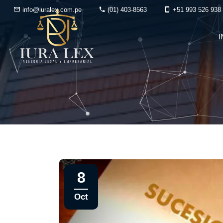
info@iuralex.com.pe
(01) 403-8563
+51 993 526 938
I
8
Oct